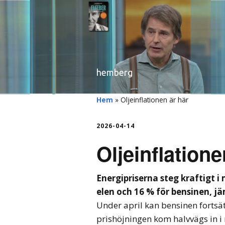
hemberg
Hem
»
Oljeinflationen är här
2026-04-14
Oljeinflatione
Energipriserna steg kraftigt i 
elen och 16 % för bensinen, jä
Under april kan bensinen fortsät
prishöjningen kom halvvägs in i 