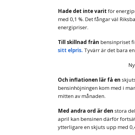
Hade det inte varit
för energip
med 0,1 %. Det fångar väl Riks
energipriser.
Till skillnad från
bensinpriset fin
sitt elpris.
Tyvärr är det bara en 
Ny
Och inflationen lär få en
skjut
bensinhöjningen kom med i mars
mitten av månaden.
Med andra ord är den
stora del
april kan bensinen därför fortsätt
ytterligare en skjuts upp med 0,4