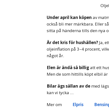
Olje
Under april kan köpen
av mat
också bli mer märkbara. Eller så
sitta på händerna tills den nya o
Är det kris för hushållen?
Ja, e
oljeinflation på 3–4 procent, vil
något år.
Elen är ändå så billig
att ett hu
Men de som hittills köpt elbil är
Bilar ägs sällan av de
med lägst
kan vi tycka …
Mer om
Elpris
Bensinp