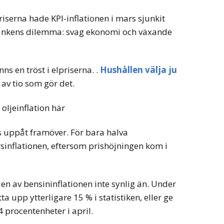
riserna hade KPI-inflationen i mars sjunkit
bankens dilemma: svag ekonomi och växande
ns en tröst i elpriserna. .
Hushållen välja ju
av tio som gör det.
 oljeinflation här
s uppåt framöver. För bara halva
inflationen, eftersom prishöjningen kom i
en av bensininflationen inte synlig än. Under
a upp ytterligare 15 % i statistiken, eller ge
 procentenheter i april.