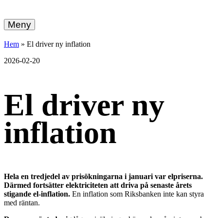
hemberg
Gå
vidare
Meny
energi
till
innehållet
+
Hem
»
El driver ny inflation
ekonomi
2026-02-20
El driver ny
inflation
Hela en tredjedel av prisökningarna i januari var elpriserna.
Därmed fortsätter elektriciteten att driva på senaste årets
stigande el-inflation.
En inflation som Riksbanken inte kan styra
med räntan.