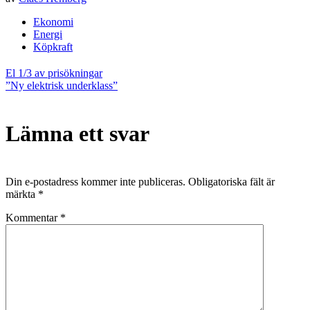
Ekonomi
Energi
Köpkraft
Inläggsnavigering
El 1/3 av prisökningar
”Ny elektrisk underklass”
Lämna ett svar
Din e-postadress kommer inte publiceras.
Obligatoriska fält är
märkta
*
Kommentar
*