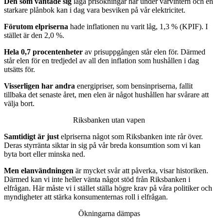
Den som väntade sig
låga prisökningar här under vårvintern och en
starkare plånbok kan i dag vara besviken på vår elektricitet.
Förutom elpriserna
hade inflationen nu varit låg, 1,3 % (KPIF). I
stället är den 2,0 %.
Hela 0,7 procentenheter
av prisuppgången står elen för. Därmed
står elen för en tredjedel av all den inflation som hushållen i dag
utsätts för.
Visserligen har andra
energipriser, som bensinpriserna, fallit
tillbaka det senaste året, men elen är något hushållen har svårare att
välja bort.
Riksbanken utan vapen
Samtidigt är just
elpriserna något som Riksbanken inte rår över.
Deras styrränta siktar in sig på vår breda konsumtion som vi kan
byta bort eller minska ned.
Men elanvändningen
är mycket svår att påverka, visar historiken.
Därmed kan vi inte heller vänta något stöd från Riksbanken i
elfrågan. Här måste vi i stället ställa högre krav på våra politiker och
myndigheter att stärka konsumenternas roll i elfrågan.
Ökningarna dämpas