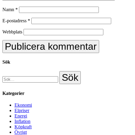
Namn
*
E-postadress
*
Webbplats
Sök
Kategorier
Ekonomi
Elpriser
Energi
Inflation
Köpkraft
Övrigt