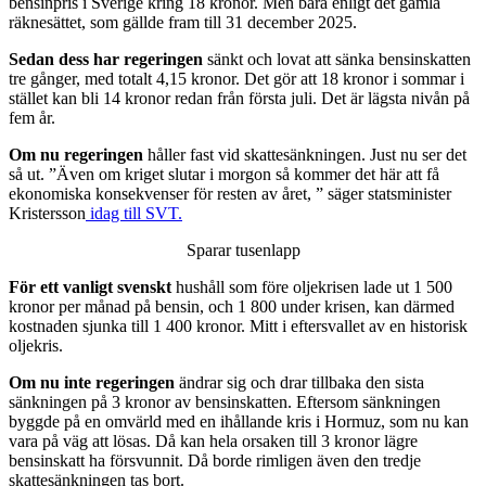
bensinpris i Sverige kring 18 kronor. Men bara enligt det gamla
räknesättet, som gällde fram till 31 december 2025.
Sedan dess har regeringen
sänkt och lovat att sänka bensinskatten
tre gånger, med totalt 4,15 kronor. Det gör att 18 kronor i sommar i
stället kan bli 14 kronor redan från första juli. Det är lägsta nivån på
fem år.
Om nu regeringen
håller fast vid skattesänkningen. Just nu ser det
så ut. ”Även om kriget slutar i morgon så kommer det här att få
ekonomiska konsekvenser för resten av året, ” säger statsminister
Kristersson
idag till SVT.
Sparar tusenlapp
För ett vanligt svenskt
hushåll som före oljekrisen lade ut 1 500
kronor per månad på bensin, och 1 800 under krisen, kan därmed
kostnaden sjunka till 1 400 kronor. Mitt i eftersvallet av en historisk
oljekris.
Om nu inte regeringen
ändrar sig och drar tillbaka den sista
sänkningen på 3 kronor av bensinskatten. Eftersom sänkningen
byggde på en omvärld med en ihållande kris i Hormuz, som nu kan
vara på väg att lösas. Då kan hela orsaken till 3 kronor lägre
bensinskatt ha försvunnit. Då borde rimligen även den tredje
skattesänkningen tas bort.