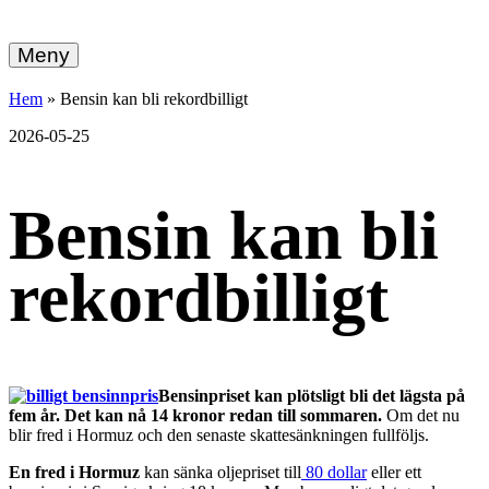
hemberg
Gå
vidare
Meny
energi
till
innehållet
+
Hem
»
Bensin kan bli rekordbilligt
ekonomi
2026-05-25
Bensin kan bli
rekordbilligt
Bensinpriset kan plötsligt bli det lägsta på
fem år. Det kan nå 14 kronor redan till sommaren.
Om det nu
blir fred i Hormuz och den senaste skattesänkningen fullföljs.
En fred i Hormuz
kan sänka oljepriset till
80 dollar
eller ett