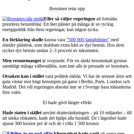
Bensinen retar upp
Eller så väljer regeringen
att fortsätta
prioritera bensinbilar. Ett litet plåster på många år av ryckig
energipolitik från flera regeringar, kan någon tycka.
En förklaring skulle
kunna vara
”500 000 fattigbilister”
med
mindre plånbok, som drabbats extra hårt av dyr bensin. Hos dem
rycker dyr bensin undan 2–3 procent av inkomsten.
Men resonemanget
är svepande. För en sänkt bensinskatt gynnar
samtidigt många välbeställda, som inte alls är pressade av bensinen.
Orsaken kan i stället
vara politisk rädsla. Vi har de senaste åren sett
gula västar mot högt bensinpris på gator i Berlin, Paris, London och
Madrid. Det vill regeringen absolut inte se i Sverige bara månaderna
före valet.
El hade givit längre effekt
Hade staten i stället
använt skattesänkningen – på 10 miljarder – till
att sänka elskatten, hade det hjälpt alla hushåll. De i lägenhet hade
sparat 300 kronor per år och de i villa 1 500 kronor.
Alternativet hade varit
att agera mer