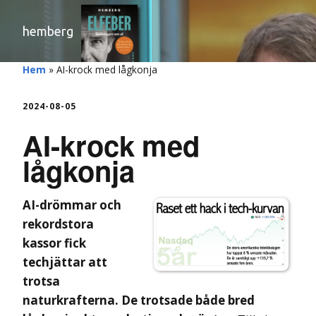
hemberg
Hem
»
AI-krock med lågkonja
2024-08-05
AI-krock med
lågkonja
AI-drömmar och
rekordstora
kassor fick
techjättar att
trotsa
naturkrafterna. De
trotsade både bred