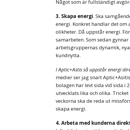
Något som är fullständigt avgör
3. Skapa energi
. Ska samgående
energi. Konkret handlar det om a
olikheter. Då uppstår energi. F
samarbeten. Som sedan gynnar 
arbetsgruppernas dynamik, nya 
kundnytta.
I Aptic+Astis så uppstår energi dir
medier ser jag snart Aptic+Asiti
bolagen har levt sida vid sida i 
utvecklats lika och olika. Trick
veckorna ska de reda ut missförst
skapa energi.
4. Arbeta med kunderna direk