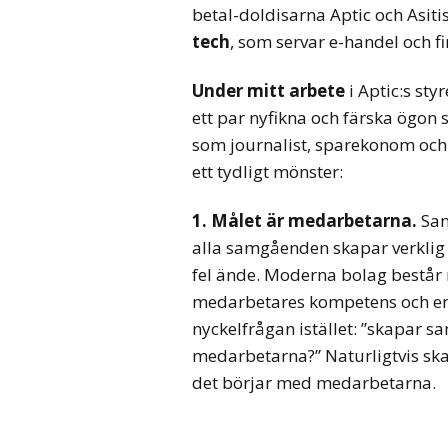
betal-doldisarna Aptic och Asiti
tech
, som servar e-handel och f
Under
mitt arbete
i Aptic:s sty
ett par nyfikna och färska ögo
som journalist, sparekonom och
ett tydligt mönster:
1. Målet är medarbetarna.
Sam
alla samgåenden skapar verklig n
fel ände.
Moderna bolag består 
medarbetares kompetens och e
nyckelfrågan istället: ”skapar 
medarbetarna?” Naturligtvis sk
det börjar med medarbetarna.