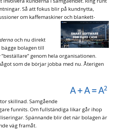
rekt involvera kunderna i samgåendet. Ring runt
tningar. Så att fokus blir på kundnytta,
kussioner om kaffemaskiner och blankett-
nderna
och nu direkt
bägge bolagen till
v ”beställare” genom hela organisationen.
 något som de börjar jobba med nu. Återigen
stor skillnad. Samgående
are funnits. Om fullständiga likar går ihop
aliseringar. Spännande blir det när bolagen är
ande väg framåt.