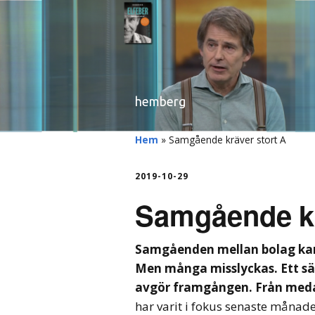
hemberg
Hem
»
Samgående kräver stort A
2019-10-29
Samgående kr
Samgåenden mellan bolag kan
Men många misslyckas. Ett sär
avgör framgången. Från medar
har varit i fokus senaste måna