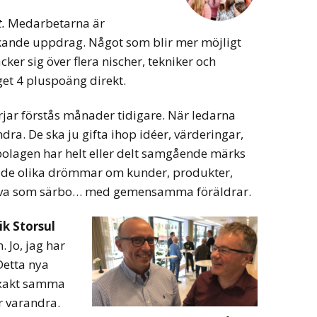
.
Medarbetarna är
kande uppdrag. Något som blir mer möjligt
cker sig över flera nischer, tekniker och
get 4 pluspoäng direkt.
jar förstås månader tidigare. När ledarna
dra. De ska ju gifta ihop idéer, värderingar,
bolagen har helt eller delt samgående märks
r de olika drömmar om kunder, produkter,
 leva som särbo… med gemensamma föräldrar.
ik Storsul
 Jo, jag har
Detta nya
exakt samma
ar varandra.