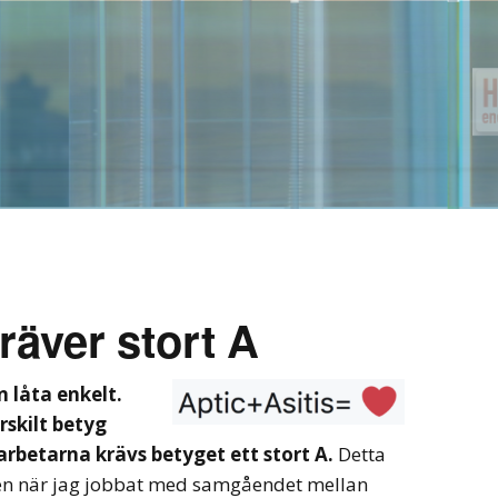
äver stort A
 låta enkelt.
skilt betyg
betarna krävs betyget ett stort A.
Detta
den när jag jobbat med samgåendet mellan