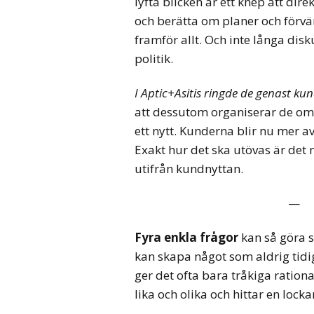
lyfta blicken är ett knep att di
och berätta om planer och förvän
framför allt. Och inte långa dis
politik.
I Aptic+Asitis ringde de genast ku
att dessutom organiserar de om 
ett nytt. Kunderna blir nu mer a
Exakt hur det ska utövas är det
utifrån kundnyttan.
—
Fyra enkla frågor
kan så göra 
kan skapa något som aldrig tidig
ger det ofta bara tråkiga ration
lika och olika och hittar en lock