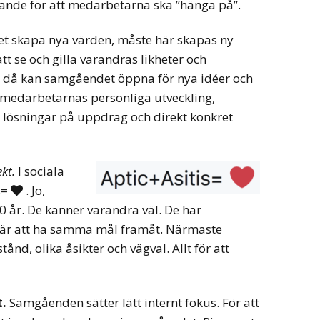
ande för att medarbetarna ska ”hänga på”.
t skapa nya värden, måste här skapas ny
tt se och gilla varandras likheter och
ör då kan samgåendet öppna för nya idéer och
medarbetarnas personliga utveckling,
lösningar på uppdrag och direkt konkret
ekt.
I sociala
s=
. Jo,

20 år. De känner varandra väl. De har
et är att ha samma mål framåt. Närmaste
ånd, olika åsikter och vägval. Allt för att
t.
Samgåenden sätter lätt internt fokus. För att