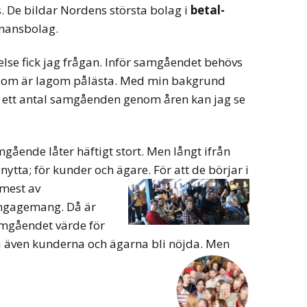
s. De bildar Nordens största bolag i
betal-
inansbolag.
relse fick jag frågan. Inför samgåendet behövs
n som är lagom pålästa. Med min bakgrund
 ett antal samgåenden genom åren kan jag se
gående låter häftigt stort. Men långt ifrån
ytta; för kunder och ägare. För att de börjar i
mest av
ngagemang. Då är
samgåendet värde för
a även kunderna och ägarna bli nöjda. Men