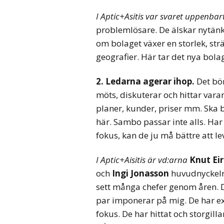
I Aptic+Asitis var svaret uppenbart
problemlösare. De älskar nytän
om bolaget växer en storlek, strä
geografier. Här tar det nya bola
2. Ledarna agerar ihop.
Det bör
möts, diskuterar och hittar varan
planer, kunder, priser mm. Ska 
här. Sambo passar inte alls. Ha
fokus, kan de ju må bättre att
I Aptic+Aisitis är vd:arna
Knut Eir
och
Ingi Jonasson
huvudnyckeln.
sett många chefer genom åren. 
par imponerar på mig. De har 
fokus. De har hittat och storgill