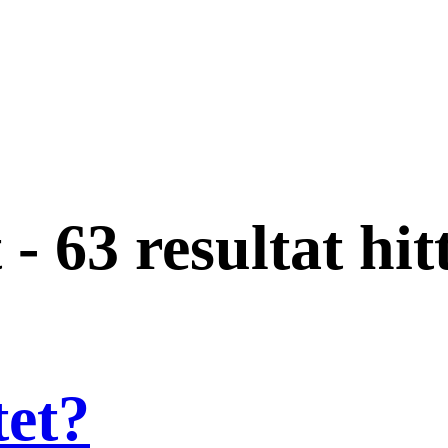
t
-
63 resultat hit
tet?