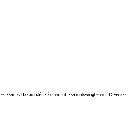
e svenskarna. Bakom idén står den brittiska motsvarigheten till Svenska