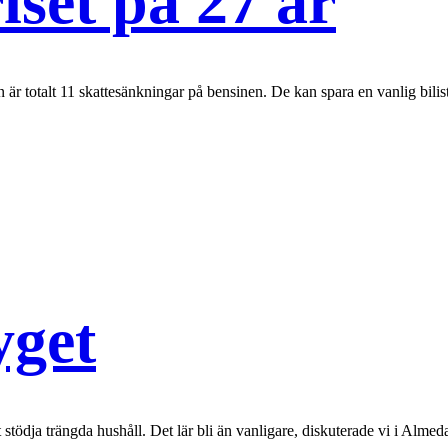
iset på 27 år
n är totalt 11 skattesänkningar på bensinen. De kan spara en vanlig bili
yget
tt stödja trängda hushåll. Det lär bli än vanligare, diskuterade vi i Almed