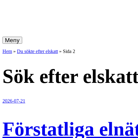
hemberg
Gå
vidare
Meny
energi
till
innehållet
Hem
»
Du sökte efter elskatt
»
Sida 2
+
ekonomi
Sök efter
elskat
2026-07-21
Förstatliga elnä