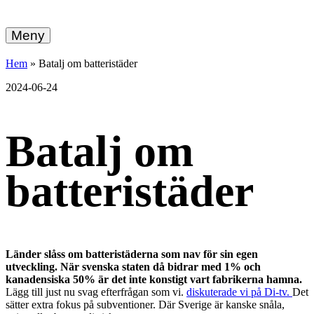
hemberg
Gå
vidare
Meny
energi
till
innehållet
+
Hem
»
Batalj om batteristäder
ekonomi
2024-06-24
Batalj om
batteristäder
Länder slåss om batteristäderna som nav för sin egen
utveckling. När svenska staten då bidrar med 1% och
kanadensiska 50% är det inte konstigt vart fabrikerna hamna.
Lägg till just nu svag efterfrågan som vi.
diskuterade vi på Di-tv.
Det
sätter extra fokus på subventioner. Där Sverige är kanske snåla,