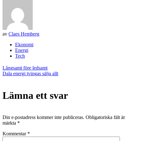
av
Claes Hemberg
Ekonomi
Energi
Tech
Inläggsnavigering
Långsamt före ledsamt
Dala energi tvingas sälja allt
Lämna ett svar
Din e-postadress kommer inte publiceras.
Obligatoriska fält är
märkta
*
Kommentar
*