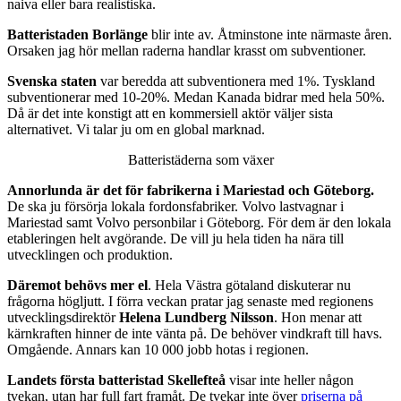
naiva eller bara realistiska.
Batteristaden Borlänge
blir inte av. Åtminstone inte närmaste åren.
Orsaken jag hör mellan raderna handlar krasst om subventioner.
Svenska staten
var beredda att subventionera med 1%. Tyskland
subventionerar med 10-20%. Medan Kanada bidrar med hela 50%.
Då är det inte konstigt att en kommersiell aktör väljer sista
alternativet. Vi talar ju om en global marknad.
Batteristäderna som växer
Annorlunda är det för fabrikerna i Mariestad och Göteborg.
De ska ju försörja lokala fordonsfabriker. Volvo lastvagnar i
Mariestad samt Volvo personbilar i Göteborg. För dem är den lokala
etableringen helt avgörande. De vill ju hela tiden ha nära till
utvecklingen och produktion.
Däremot behövs mer el
. Hela Västra götaland diskuterar nu
frågorna högljutt. I förra veckan pratar jag senaste med regionens
utvecklingsdirektör
Helena Lundberg Nilsson
. Hon menar att
kärnkraften hinner de inte vänta på. De behöver vindkraft till havs.
Omgående. Annars kan 10 000 jobb hotas i regionen.
Landets första batteristad Skellefteå
visar inte heller någon
tvekan, utan har full fart framåt. De tvekar inte över
priserna på