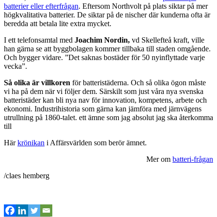
batterier eller efterfrågan
. Eftersom Northvolt på plats siktar p
å mer
högkvalitativa batterier. De siktar på de nischer där kunderna ofta är
beredda att betala lite extra mycket.
I ett telefonsamtal med
Joachim Nordin,
vd Skellefteå kraft, ville
han gärna se att byggbolagen kommer tillbaka till staden omgående.
Och bygger vidare. ”Det saknas bostäder för 50 nyinflyttade varje
vecka”.
Så olika är villkoren
för batteristäderna. Och så olika ögon måste
vi ha på dem när vi följer dem. Särskilt som just våra nya svenska
batteristäder kan bli nya nav för innovation, kompetens, arbete och
ekonomi. Industrihistoria som gärna kan jämföra med järnvägens
utrullning på 1860-talet. ett ämne som jag absolut jag ska återkomma
till
Här
krönikan
i Affärsvärlden som berör ämnet.
Mer om
batteri-frågan
/claes hemberg