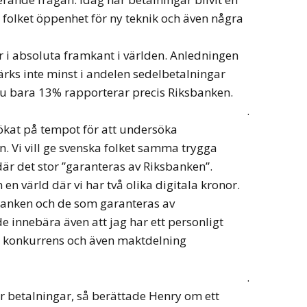
a folket öppenhet för ny teknik och även några
r i absoluta framkant i världen. Anledningen
ärks inte minst i andelen sedelbetalningar
 Nu bara 13% rapporterar precis Riksbanken.
.
ökat på tempot för att undersöka
n. Vi vill ge svenska folket samma trygga
är det stor ”garanteras av Riksbanken”.
en värld där vi har två olika digitala kronor.
banken och de som garanteras av
 innebära även att jag har ett personligt
n konkurrens och även maktdelning
.
r betalningar, så berättade Henry om ett