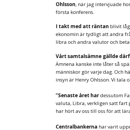
Ohlsson
, när jag intervjuade h
första konferens.
I takt med att räntan
blivit lå
ekonomin är tydligt att andra frå
libra och andra valutor och beta
Vårt samtalsämne gällde där
Ämnena kanske inte låter så spä
människor gör varje dag. Och hä
insyn är Henry Ohlsson. Vi tala o
”Senaste året har
dessutom Fac
valuta, Libra, verkligen satt fa
har hört av oss till oss för att l
Centralbankerna
har varit upp