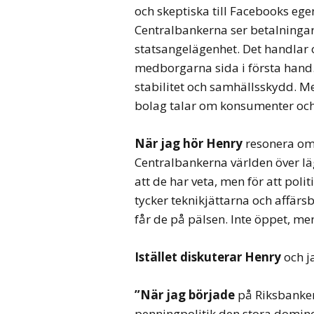
och skeptiska till Facebooks ege
Centralbankerna ser betalninga
statsangelägenhet. Det handlar 
medborgarna sida i första hand
stabilitet och samhällsskydd. 
bolag talar om konsumenter och 
När jag hör Henry
resonera om 
Centralbankerna världen över lägg
att de har veta, men för att polit
tycker teknikjättarna och affärs
får de på pälsen. Inte öppet, men
Istället diskuterar Henry
och j
”När jag började
på Riksbanken
penningpolitik den stora domine