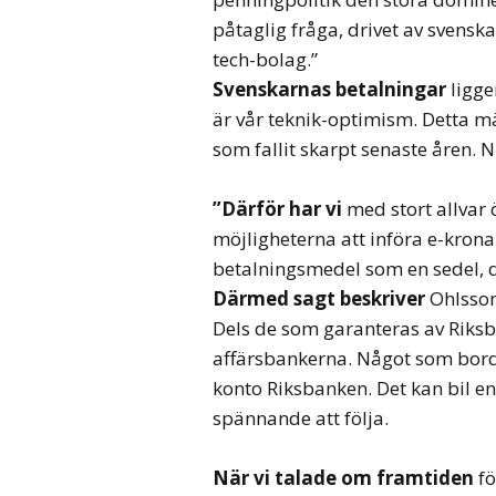
påtaglig fråga, drivet av svensk
tech-bolag.”
Svenskarnas betalningar
ligge
är vår teknik-optimism. Detta m
som fallit skarpt senaste åren.
”Därför har vi
med stort allvar 
möjligheterna att införa e-krona
betalningsmedel som en sedel, d
Därmed sagt beskriver
Ohlsson 
Dels de som garanteras av Riks
affärsbankerna. Något som borde
konto Riksbanken. Det kan bil e
spännande att följa.
När vi talade om framtiden
fö