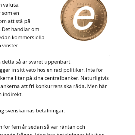
n valuta.
r som en
om att stå på
. Det handlar om
Medan kommersiella
vinster.
.
detta så är svaret uppenbart.
er in sitt veto hos en rad politiker. Inte för
ikerna litar på sina centralbanker. Naturligtvis
bankerna att fri konkurrens ska råda. Men här
 indirekt.
.
ag svenskarnas betalningar:
 för fem år sedan så var räntan och
rande frågan. Idag har betalningar blivit en