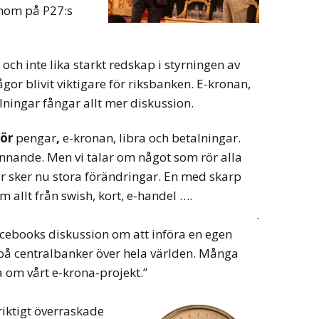
onom på P27:s
g och inte lika starkt redskap i styrningen av
gor blivit viktigare för riksbanken. E-kronan,
lningar fångar allt mer diskussion.
för
pengar
,
e-kronan, libra och betalningar.
nnande. Men vi talar om något som rör alla
r sker nu stora förändringar. En med skarp
m allt från swish, kort, e-handel ….
.
ebooks diskussion om att införa en egen
rt på centralbanker över hela världen. Många
ära om vårt e-krona-projekt.”
riktigt överraskade