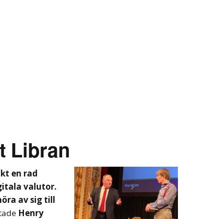
t Libran
ckt en rad
gitala valutor.
ra av sig till
ttade
Henry