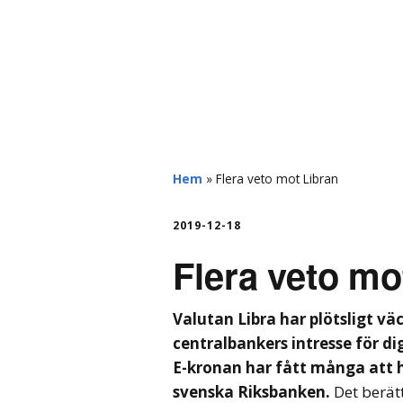
hemberg
Hem
»
Flera veto mot Libran
2019-12-18
Flera veto mo
Valutan Libra har plötsligt vä
centralbankers intresse för di
E-kronan har fått många att hö
svenska Riksbanken.
Det berä