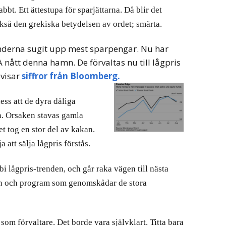
abbt. Ett
ättestupa för sparjättarna. Då blir det
kså den grekiska betydelsen av ordet; smärta.
nderna sugit upp mest sparpengar. Nu har
 nått denna hamn. De förvaltas nu till lågpris
 visar
siffror från Bloomberg.
ess att de dyra dåliga
n. Orsaken stavas gamla
t tog en stor del av kakan.
att sälja lågpris förstås.
i lågpris-trenden, och går raka vägen till nästa
orn och program som genomskådar de stora
som förvaltare. Det borde vara självklart. Titta bara