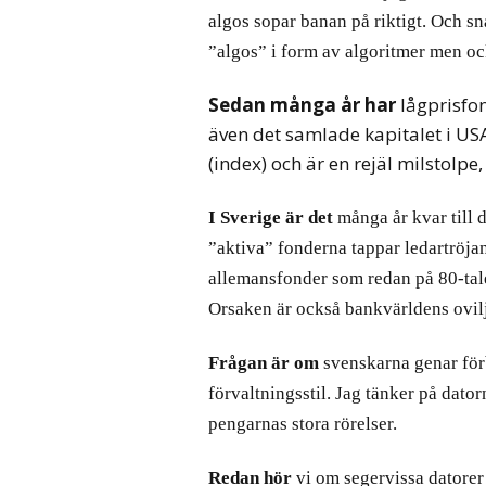
algos sopar banan på riktigt. Och sn
”algos” i form av algoritmer men oc
Sedan många år har
lågprisfo
även det samlade kapitalet i USA
(index) och är en rejäl milstolpe,
I Sverige är det
många år kvar till d
”aktiva” fonderna tappar ledartröja
allemansfonder som redan på 80-tale
Orsaken är också bankvärldens ovilja 
Frågan är om
svenskarna genar förb
förvaltningsstil. Jag tänker på dat
pengarnas stora rörelser.
Redan hör
vi om segervissa datorer 