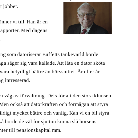
t jobbet.
änner vi till. Han är en
 rapporter. Med dagens
.
g som datoriserar Buffetts tankevärld borde
a säger sig vara kallade. Att låta en dator sköta
ra betydligt bättre än börssnittet. År efter år.
g intresserad.
ora våg av förvaltning. Dels för att den stora klunsen
. Men också att datorkraften och förmågan att styra
väldigt mycket bättre och vanlig. Kan vi en bil styra
 så borde de väl för sjutton kunna slå börsens
ter till pensionskapital mm.