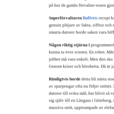
på hur de gamla förvaltar-essen gjor
Superförvaltaren
Buffetts
recept k
genuin plöjare av fakta, siffror och
smarta datorer borde saken vara biff
Någon riktig stjärna i
programmerin
kunna ta över scenen. En robot. Mång
jobbet må vara enkelt. Men den ska va
Genom kriser och börshetta. Då är ja
Rimligtvis borde
detta bli nästa st
av sparpengar ofta nu följer snittet
datorer till svåra mål, har blivit så 
sig själv till en Långata i Göteborg,
massiva snitt, upptrampade av elefan