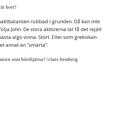
 år bort?
aktbalansen rubbad i grunden. Då kan inte
lja John. De stora aktörerna lär få det rejält
 bästa algo vinna. Stort. Eller som grekiskan
get annat än ”smärta”.
datorn som börshjärna? /claes hemberg