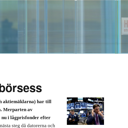
 börsess
h aktiemäklarna) har till
a. Merparten av
nu i lågprisfonder efter
 nästa steg då datorerna och