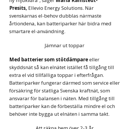
ny mjukvara”, säger
Maria Ramstedt-
Presits,
Ellevio Energy Solutions. När
svenskarnas el-behov dubblas närmaste
årtiondena, kan batteriparker här bidra med
smartare el-användning.
Jämnar ut toppar
Med batterier som stötdämpare
eller
skyddsnät så kan elnätet istället få tillgång till
extra el vid tillfälliga toppar i efterfrågan.
Batteriparker fungerar därmed som service eller
försäkring för statliga Svenska kraftnät, som
ansvarar för balansen i näten. Med tillgång till
batteriparker kan de förbeställa mindre el och
behöver inte bygga ut elnäten i samma takt.
Att räkna hem över 2-3 år