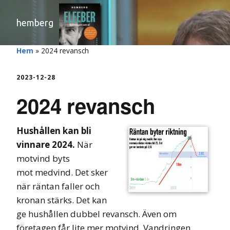
hemberg
Hem
»
2024 revansch
2023-12-28
2024 revansch
Hushållen kan bli
vinnare 2024.
När
motvind byts
mot medvind. Det sker
när räntan faller och
kronan stärks. Det kan
ge hushållen dubbel revansch. Även om
företagen får lite mer motvind. Vandringen